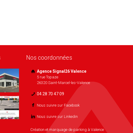
s
Nos coordonnées
Agence Signal26 Valence
5 rue Topaze
26320 Saint-Marcel-les-Valence
04 28 70 47 09
Nous suivre sur Facebook
Nous suivre sur Linkedin
Création et marquage de parking à Valence