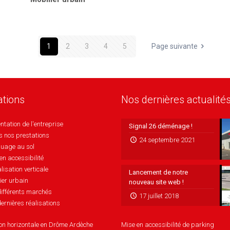
1
2
3
4
5
Page suivante
ations
Nos dernières actualité
ntation de l'entreprise
Signal 26 déménage !
s nos prestations
24 septembre 2021
uage au sol
en accessibilité
lisation verticale
Lancement de notre
ier urbain
nouveau site web !
ifférents marchés
17 juillet 2018
ernières réalisations
ion horizontale en Drôme Ardèche
Mise en accessibilité de parking