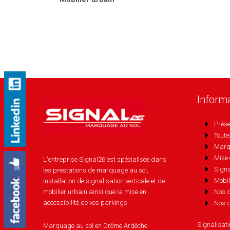
Inform
Prése
Toute
Marq
Mise 
L'entreprise Signal26 est spécialisée dans
Signa
les prestations de marquage au sol,
Mobil
installation de signalisation verticale et de
mobilier urbain ainsi que la mise en
Nos d
accessibilité de vos parkings.
Nos d
Signalisat
Marquage au sol en Drôme Ardèche