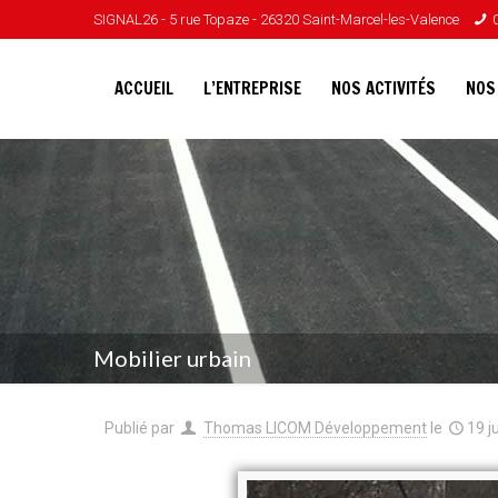
SIGNAL26 - 5 rue Topaze - 26320 Saint-Marcel-les-Valence
ACCUEIL
L’ENTREPRISE
NOS ACTIVITÉS
NOS
Mobilier urbain
Publié par
Thomas LICOM Développement
le
19 j