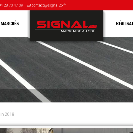
04 28 70 47 09
contact@signal26.fr
 MARCHÉS
RÉALISA
uin 2018