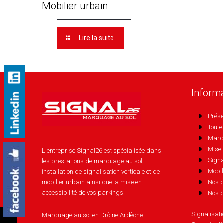
Mobilier urbain
Lire la suite
Inform
Prése
Toute
Marq
Mise 
L'entreprise Signal26 est spécialisée dans
Signa
les prestations de marquage au sol,
Mobil
installation de signalisation verticale et de
mobilier urbain ainsi que la mise en
Nos d
accessibilité de vos parkings.
Nos d
Signalisat
Marquage au sol en Drôme Ardèche