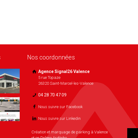
s
Nos coordonnées
Agence Signal26 Valence
5 rue Topaze
26320 Saint-Marcel-les-Valence
04 28 70 47 09
Nous suivre sur Facebook
Nous suivre sur Linkedin
Création et marquage de parking à Valence
et en Drôme Ardèche