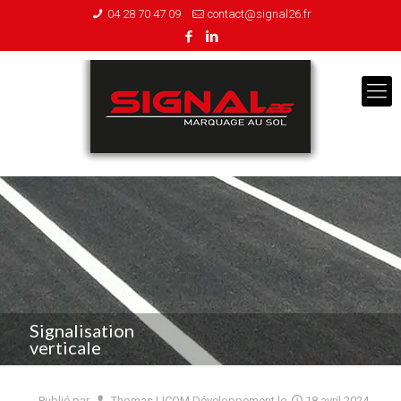
04 28 70 47 09
contact@signal26.fr
Signalisation
verticale
Publié par
Thomas LICOM Développement
le
18 avril 2024