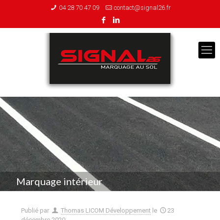
04 28 70 47 09
contact@signal26.fr
Marquage intérieur
Publié par
Thomas LICOM Développement
le
23
décembre 2020