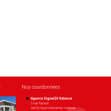
s
Nos coordonnées
Agence Signal26 Valence
5 rue Topaze
26320 Saint-Marcel-les-Valence