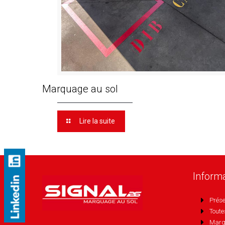
Marquage au sol
Lire la suite
Inform
Prése
Toute
Marq