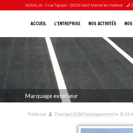
SIGNAL26 - 5 rue Topaze - 26320 Saint-Marcel-les-Valence
ACCUEIL
L’ENTREPRISE
NOS ACTIVITÉS
NOS
Marquage extérieur
Publié par
Thomas LICOM Développement
le
23 