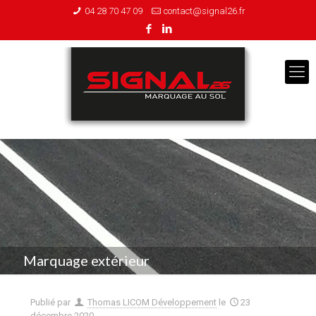
04 28 70 47 09
contact@signal26.fr
Marquage extérieur
Publié par
Thomas LICOM Développement
le
23
décembre 2020