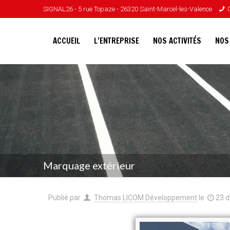
SIGNAL26 - 5 rue Topaze - 26320 Saint-Marcel-les-Valence
ACCUEIL
L’ENTREPRISE
NOS ACTIVITÉS
NOS
Marquage extérieur
Publié par
Thomas LICOM Développement
le
23 