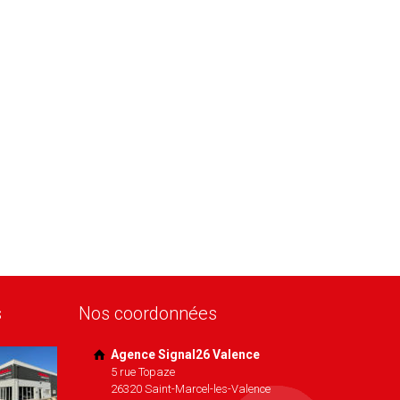
s
Nos coordonnées
Agence Signal26 Valence
5 rue Topaze
26320 Saint-Marcel-les-Valence