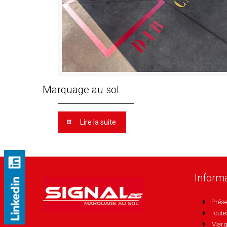
Marquage au sol
Lire la suite
Inform
Prése
Toute
Marq